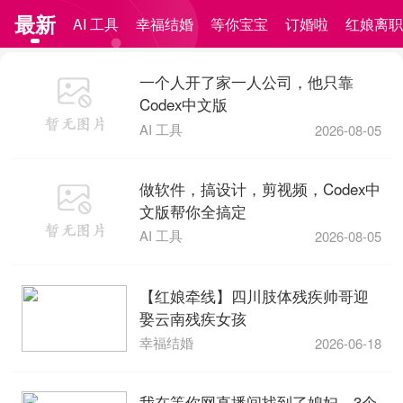
最新
AI 工具
幸福结婚
等你宝宝
订婚啦
红娘离
一个人开了家一人公司，他只靠
Codex中文版
AI 工具
2026-08-05
做软件，搞设计，剪视频，Codex中
文版帮你全搞定
AI 工具
2026-08-05
【红娘牵线】四川肢体残疾帅哥迎
娶云南残疾女孩
幸福结婚
2026-06-18
我在等你网直播间找到了媳妇，3个