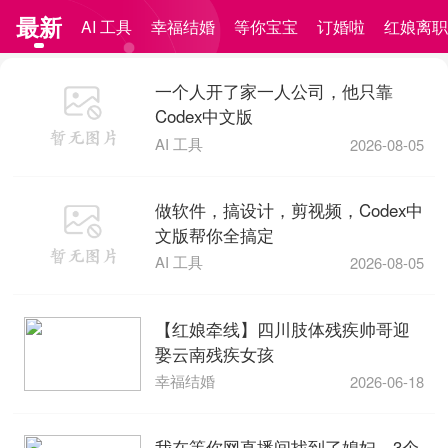
最新
AI 工具
幸福结婚
等你宝宝
订婚啦
红娘离
一个人开了家一人公司，他只靠
Codex中文版
AI 工具
2026-08-05
做软件，搞设计，剪视频，Codex中
文版帮你全搞定
AI 工具
2026-08-05
【红娘牵线】四川肢体残疾帅哥迎
娶云南残疾女孩
幸福结婚
2026-06-18
我在等你网直播间找到了媳妇，3个