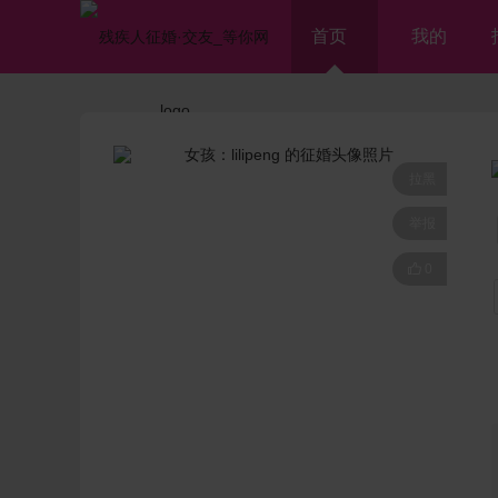
首页
我的
拉黑
举报

0