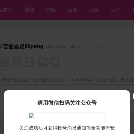
找缘分
视频
约会
活动
红娘
动态
lilipeng
（ID：182）
关注


25
我是来自黑龙江 牡丹江的残疾女孩， 我今年38岁 ，我是未婚 ，每月的
请用微信扫码关注公众号
个人独白：
女朋友
关注成功后可获得帐号消息通知等全功能体验