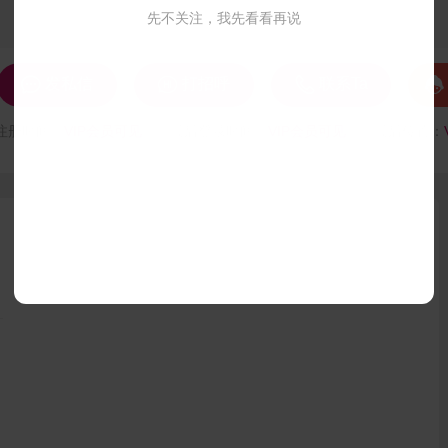
先不关注，我先看看再说




发私信
打招呼
联系Ta
注册时间：
VIP会员可见
最后登录时间：
VIP会员可见
最后位置：