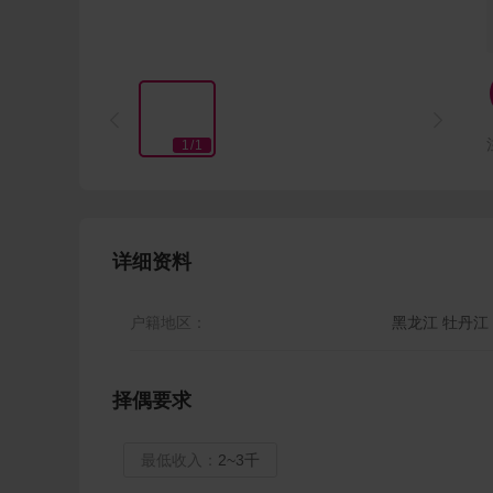


1
/
1
详细资料
户籍地区：
黑龙江 牡丹江
择偶要求
最低收入：
2~3千