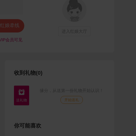
红娘牵线
进入红娘大厅
VIP会员可见
收到礼物(0)
缘分，从送第一份礼物开始认识！

开始送礼
你可能喜欢