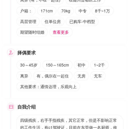
户籍：
171cm
70kg
中专
8千~1万
高层管理
住单位房
已购车-中档型
期望随时结婚
查看更多
择偶要求

30～45岁
150～165cm
初中
1~2千
离异
有，偶尔在一起住
无房
无车
其他要求：通情达理，乐观向上
自我介绍

四级残疾，右手手指残疾，其它正常，但是不影响正常
的工作生活，有c1驾驶证，目前在东莞做一名厨师，收