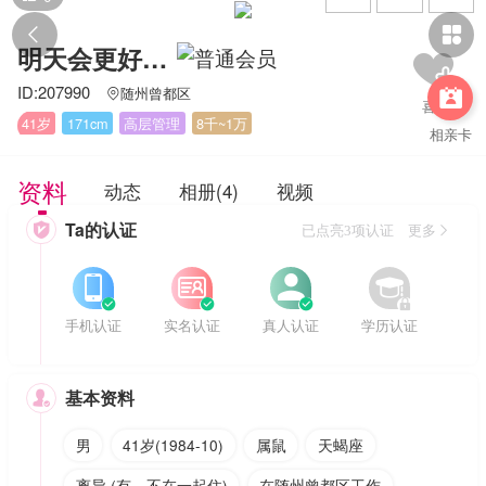


明天会更好207990
ID:207990
随州曾都区


41岁
171cm
高层管理
8千~1万
相亲卡
资料
动态
相册(4)
视频
Ta的认证

已点亮3项认证 更多








手机认证
实名认证
真人认证
学历认证
基本资料

男
41岁(1984-10)
属鼠
天蝎座
离异 (有，不在一起住)
在随州曾都区工作