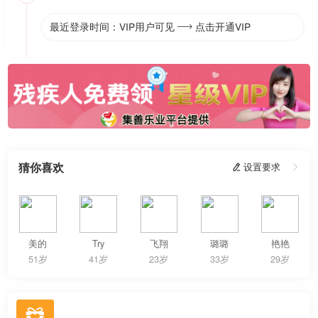
最近登录时间：VIP用户可见
点击开通VIP

猜你喜欢
 设置要求

美的
Try
飞翔
璐璐
艳艳
51岁
41岁
23岁
33岁
29岁
