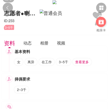


志愿者●喇明惠
ID:233

3~5千
相亲卡
资料
动态
相册
视频
基本资料

女
离异
在工作
3~5千
查看更多
择偶要求

2~3千
