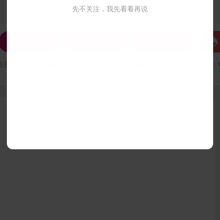
先不关注，我先看看再说




发私信
打招呼
联系Ta
注册时间：
VIP会员可见
最后登录时间：
VIP会员可见
最后位置：