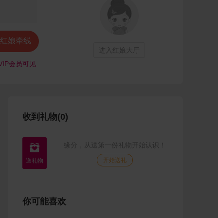
红娘牵线
进入红娘大厅
VIP会员可见
收到礼物(0)
缘分，从送第一份礼物开始认识！

开始送礼
你可能喜欢