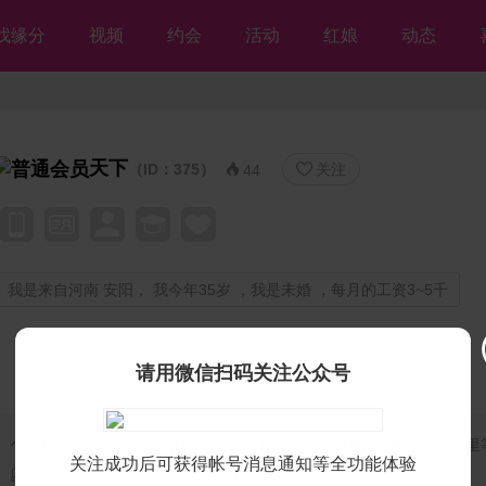
找缘分
视频
约会
活动
红娘
动态
天下
（ID：375）
关注


44
我是来自河南 安阳， 我今年35岁 ，我是未婚 ，每月的工资3~5千
请用微信扫码关注公众号
个人独白：
我是残疾人征婚【等你网】的帅哥会员❤天下❤，我在这里
关注成功后可获得帐号消息通知等全功能体验
愿不离不弃💘