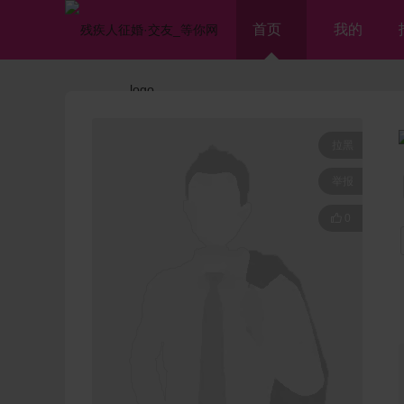
首页
我的
拉黑
举报

0