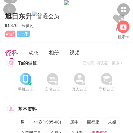


旭日东升
ID:376
黄冈


41岁
3~5千
相亲卡
资料
动态
相册
视频
Ta的认证

已点亮1项认证 更多








手机认证
实名认证
真人认证
学历认证
基本资料

男
41岁(1985-06)
属牛
巨蟹座
未婚
在黄冈工作
户籍：
3~5千
查看更多