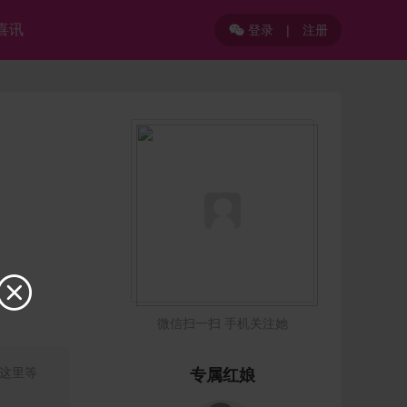
喜讯
登录
|
注册


微信扫一扫 手机关注她
这里等
专属红娘