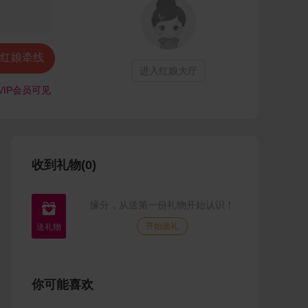
红娘牵线
进入红娘大厅
VIP会员可见
收到礼物(0)
缘分，从送第一份礼物开始认识！

开始送礼
你可能喜欢