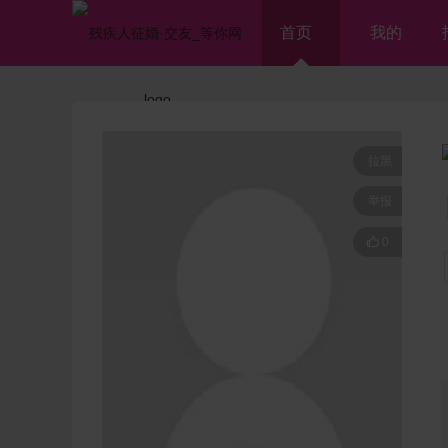
首页
我的
拉黑
举报

0