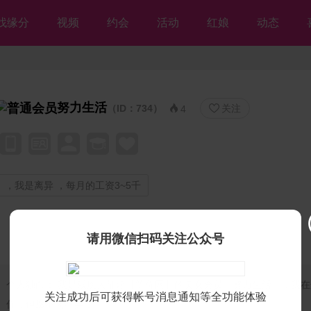
找缘分
视频
约会
活动
红娘
动态
努力生活
（ID：734）
关注


4
，我是离异 ，每月的工资3~5千
请用微信扫码关注公众号
个人独白：
我是残疾人征婚【等你网】的美女会员♡努力生活♡，我在
关注成功后可获得帐号消息通知等全功能体验
你，但愿不离不弃💘