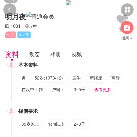


明月夜
ID:1001
汉中


52岁
3~5千
相亲卡
资料
动态
相册
视频
基本资料

男
52岁(1973-12)
属牛
摩羯座
离异
在汉中工作
户籍：
3~5千
查看更多
择偶要求

35岁以上
1cm以上
2~3千