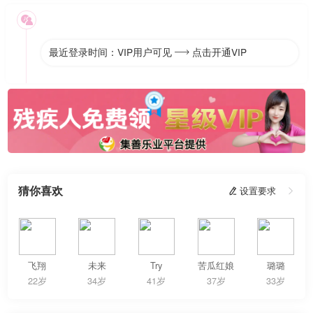

最近登录时间：VIP用户可见
点击开通VIP

猜你喜欢
 设置要求

飞翔
未来
Try
苦瓜红娘
璐璐
22岁
34岁
41岁
37岁
33岁