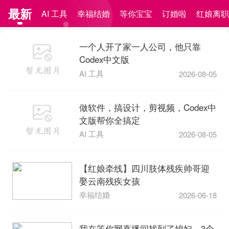
最新
AI 工具
幸福结婚
等你宝宝
订婚啦
红娘离
一个人开了家一人公司，他只靠
Codex中文版
AI 工具
2026-08-05
做软件，搞设计，剪视频，Codex中
文版帮你全搞定
AI 工具
2026-08-05
【红娘牵线】四川肢体残疾帅哥迎
娶云南残疾女孩
幸福结婚
2026-06-18
我在等你网直播间找到了媳妇，3个