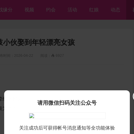
找缘分
视频
约会
活动
红娘
动态
肢小伙娶到年轻漂亮女孩
间：2026-04-22 阅读：

6927
的牵线下相识。
请用微信扫码关注公众号
假肢为伴；
关注成功后可获得帐号消息通知等全功能体验