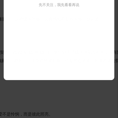
先不关注，我先看看再说
受轻度脑瘫影响，以稍缓的节奏，认真感知着世界的每一份温柔。
契合。2023 年 10 月 19 日，他们迎来了线下的初次相
们携手步入婚姻殿堂。婚礼上，他身着笔挺礼服，站姿坚定挺拔；她挽
爱不是怜悯，而是彼此照亮。