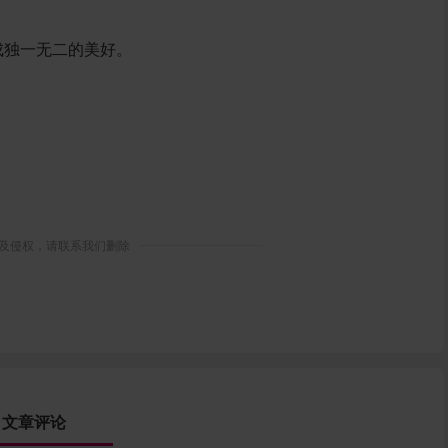
成独一无二的美好
。
及侵权，请联系我们删除
文章评论