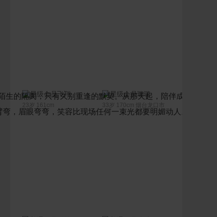
联系Ta
联系Ta
飞翔
璐璐
见，没有陌生的隔阂，只有久别重逢的默契。从那天起，陪伴成了彼此
23岁 161cm
33岁 170cm 烟台龙口市
着他的臂弯，眉眼弯弯，笑容比现场任何一束光都要明媚动人。