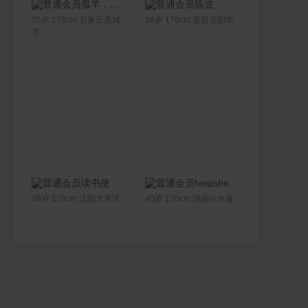
联系Ta
联系Ta
孤羊，条件允许可以去女方那里工作。
陈波
35岁 175cm 石家庄藁城
38岁 170cm 宜昌当阳市
市
联系Ta
联系Ta
读书使人谦卑
heqishengcaiHQSC
38岁 176cm 沈阳大东区
40岁 170cm 渭南白水县