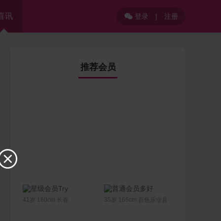
喜讯
登录
|
注册

推荐会员

联系Ta
联系Ta
Try
多好
41岁 160cm 长春
35岁 166cm 百色乐业县