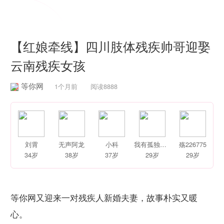
婚恋学堂


【红娘牵线】四川肢体残疾帅哥迎娶
云南残疾女孩
等你网
1个月前 阅读8888
刘霄
无声阿龙
小科
我有孤独和烈酒
殇226775
34岁
38岁
37岁
29岁
29岁
等你网又迎来一对残疾人新婚夫妻，故事朴实又暖
心。