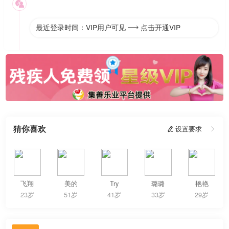

最近登录时间：VIP用户可见
点击开通VIP

猜你喜欢
 设置要求

飞翔
美的
Try
璐璐
艳艳
23岁
51岁
41岁
33岁
29岁