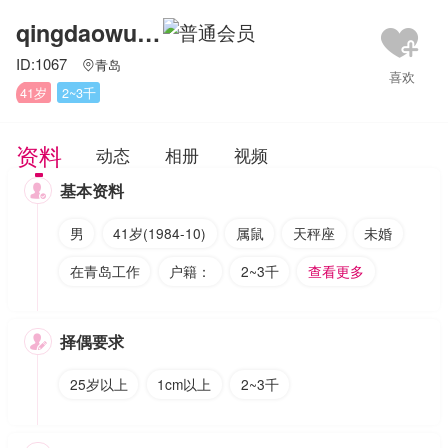
qingdaowuyue
ID:1067
青岛

41岁
2~3千
资料
动态
相册
视频
基本资料

男
41岁(1984-10)
属鼠
天秤座
未婚
在青岛工作
户籍：
2~3千
查看更多
择偶要求

25岁以上
1cm以上
2~3千