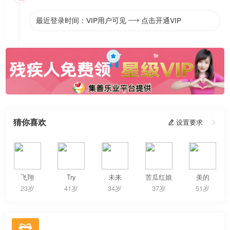
最近登录时间：VIP用户可见
点击开通VIP

猜你喜欢
 设置要求

飞翔
Try
未来
苦瓜红娘
美的
23岁
41岁
34岁
37岁
51岁
