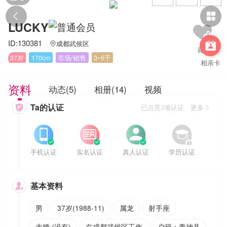


LUCKY
ID:130381
成都武侯区


37岁
170cm
市场/销售
3~5千
相亲卡
资料
动态(5)
相册(14)
视频
Ta的认证

已点亮3项认证 更多








手机认证
实名认证
真人认证
学历认证
基本资料

男
37岁(1988-11)
属龙
射手座
未婚 (没有)
在成都武侯区工作
户籍：青神县