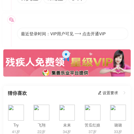

最近登录时间：VIP用户可见
点击开通VIP

猜你喜欢
 设置要求

Try
飞翔
未来
苦瓜红娘
璐璐
41岁
22岁
34岁
37岁
33岁