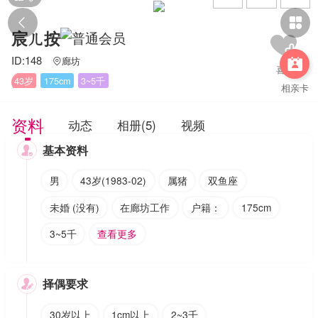


宸ㄦ按
ID:148
廊坊


43岁
175cm
3~5千
相亲卡
资料
动态
相册(5)
视频
基本资料

男
43岁(1983-02)
属猪
双鱼座
未婚 (没有)
在廊坊工作
户籍：
175cm
3~5千
查看更多
择偶要求

30岁以上
1cm以上
2~3千