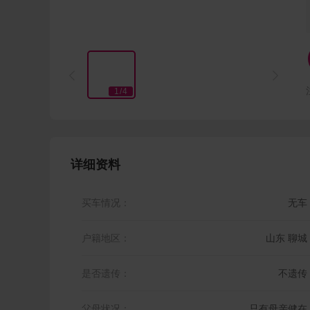


1
/
4
详细资料
买车情况：
无车
户籍地区：
山东 聊城
是否遗传：
不遗传
父母状况：
只有母亲健在