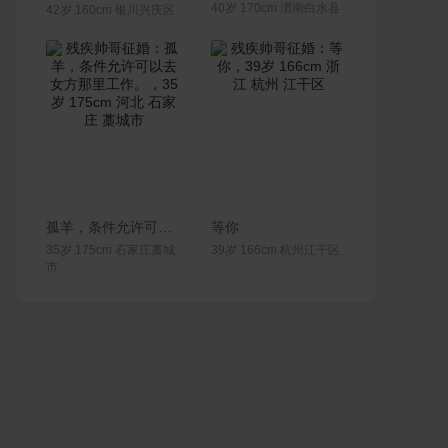
40岁 170cm 渭南白水县
42岁 160cm 银川兴庆区
联系Ta
联系Ta
孤羊，条件允许可以去女方那里工作。
等你
35岁 175cm 石家庄藁城
39岁 166cm 杭州江干区
市