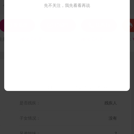
今世能携手一起走完余生
先不关注，我先看看再说




发私信
打招呼
联系Ta
注册时间：
VIP会员可见
最后登录时间：
VIP会员可见
最后位置：
我的标签：
孝顺男,责任心,憨直,事业男,爱旅行,体贴,仗义,稳重
是否残疾：
残疾人
子女情况：
没有
兄弟姐妹：
2