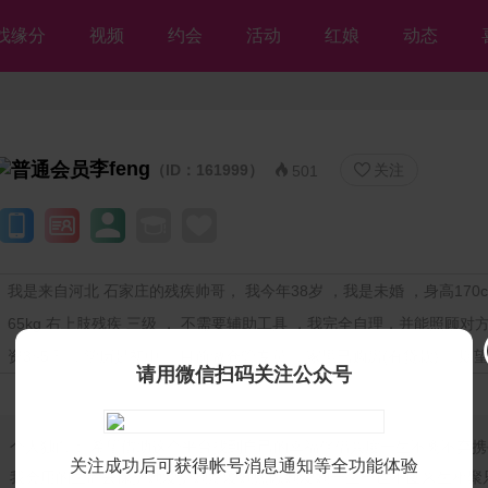
找缘分
视频
约会
活动
红娘
动态
李feng
（ID：161999）
关注


501
我是来自河北 石家庄的残疾帅哥， 我今年38岁 ，我是未婚 ，身高170c
65kg 右上肢残疾 三级 ， 不需要辅助工具 ，我完全自理，并能照顾对
资3~5千 ，学历是初中 ，目前做仓管专员 ，家里已购房(有贷款) ，期
请用微信扫码关注公众号
个人独白：
希望借助这个平台找到自己的幸福伴侣共度一生不离不弃携
关注成功后可获得帐号消息通知等全功能体验
我会用的生命去保护她爱护她疼爱她照顾她爱她一生一世不图来生相聚