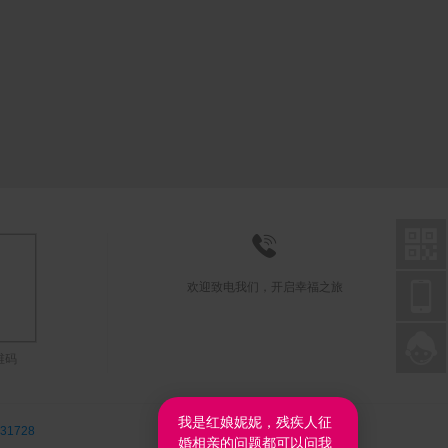



欢迎致电我们，开启幸福之旅

联系在线客服
维码
我是红娘妮妮，残疾人征
31728
婚相亲的问题都可以问我