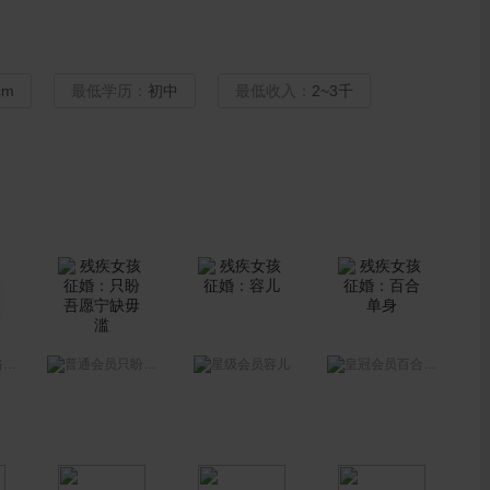
cm
最低学历：
初中
最低收入：
2~3千
来
只盼吾愿宁缺毋滥
容儿
百合单身