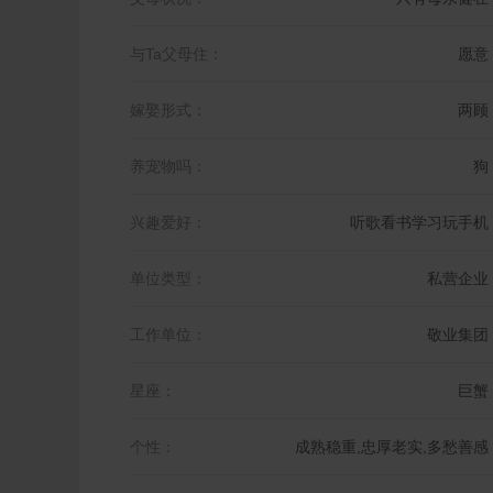
与Ta父母住：
愿意
嫁娶形式：
两顾
养宠物吗：
狗
兴趣爱好：
听歌看书学习玩手机
单位类型：
私营企业
工作单位：
敬业集团
星座：
巨蟹
个性：
成熟稳重,忠厚老实,多愁善感