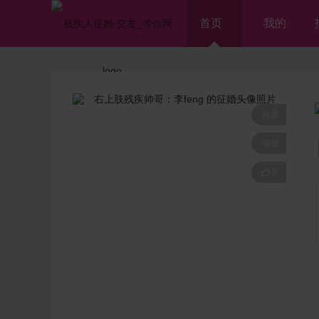
首页
我的
拉黑
举报

0