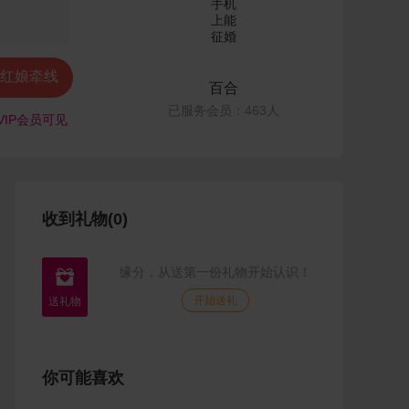
红娘牵线
百合
已服务会员：463人
VIP会员可见
收到礼物(0)
缘分，从送第一份礼物开始认识！

开始送礼
你可能喜欢