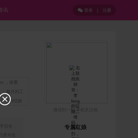
喜讯
登录
|
注册

m ，体重
方 ，每月的工

望一年内结婚
微信扫一扫 手机关注他
手百年，
专属红娘
只求今生