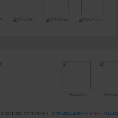
xiang
恋
茜儿
心☆~☆明静
录
手机版二维码
公众号二
有©2001~2020 等你网 ICP备案号：
京ICP备2022022494号-3
许可证号：
京B2-202