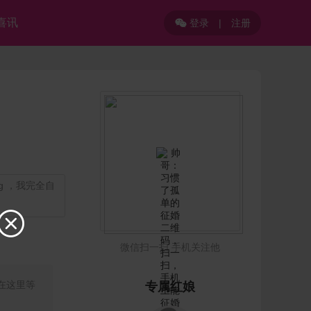
喜讯
登录
|
注册

g ，我完全自

微信扫一扫 手机关注他
在这里等
专属红娘