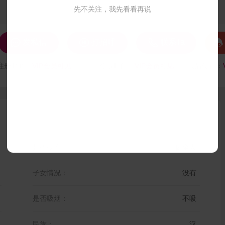
先不关注，我先看看再说




发私信
打招呼
联系Ta
注册时间：
VIP会员可见
最后登录时间：
VIP会员可见
最后位置：
是否残疾：
健全人
子女情况：
没有
是否吸烟：
不吸
民族：
汉