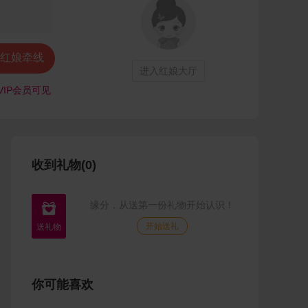
红娘牵线
进入红娘大厅
VIP会员可见
收到礼物(0)
缘分，从送第一份礼物开始认识！

开始送礼
你可能喜欢