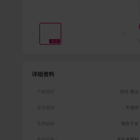


1
/
1
详细资料
户籍地区：
河北 唐山
是否遗传：
不遗传
兄弟姐妹：
独生子女
是否饮酒：
喜欢来两杯