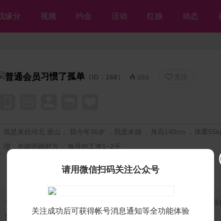
找缘分
视频
约会
活动
红娘
动态
习惯了孤单
（ID：168）
关注


689
我是来自河北 唐山， 我今年36岁 ，我是未婚 ，身高140cm ，体重55k
理，并能照顾对方 ，每月的工资1~2千
请用微信扫码关注公众号
个人独白：
我是残疾人征婚【等你网】的帅哥会员❤习惯了孤单❤，我
关注成功后可获得帐号消息通知等全功能体验
你，但愿不离不弃💘