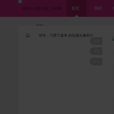
首页
我的
拉黑
举报

0