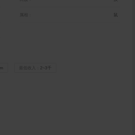
属相：
鼠
cm
最低收入：
2~3千