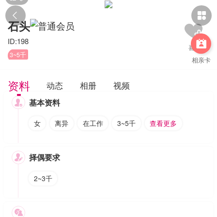


石头
ID:198

3~5千
相亲卡
资料
动态
相册
视频
基本资料

女
离异
在工作
3~5千
查看更多
择偶要求

2~3千
