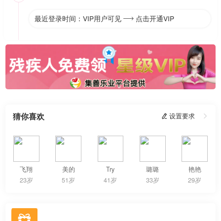
最近登录时间：VIP用户可见
点击开通VIP

猜你喜欢
 设置要求

飞翔
美的
Try
璐璐
艳艳
23岁
51岁
41岁
33岁
29岁
