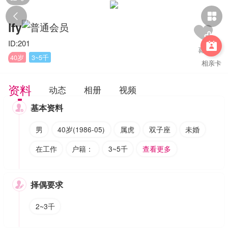


lfy
ID:201

40岁
3~5千
相亲卡
资料
动态
相册
视频
基本资料

男
40岁(1986-05)
属虎
双子座
未婚
在工作
户籍：
3~5千
查看更多
择偶要求

2~3千