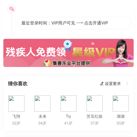

最近登录时间：VIP用户可见
点击开通VIP

猜你喜欢
 设置要求

飞翔
未来
Try
苦瓜红娘
璐璐
22岁
34岁
41岁
37岁
33岁