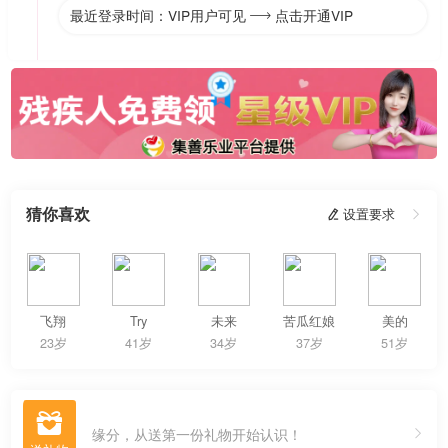
最近登录时间：VIP用户可见
点击开通VIP

猜你喜欢
 设置要求

飞翔
Try
未来
苦瓜红娘
美的
23岁
41岁
34岁
37岁
51岁

缘分，从送第一份礼物开始认识！