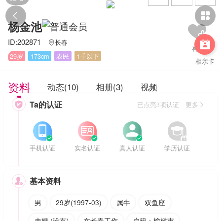


杨金池
ID:202871
长春


29岁
173cm
农民
1千以下
相亲卡
资料
动态(10)
相册(3)
视频
Ta的认证

已点亮3项认证 更多








手机认证
实名认证
真人认证
学历认证
基本资料

男
29岁(1997-03)
属牛
双鱼座
未婚 (没有)
在长春工作
户籍：榆树市