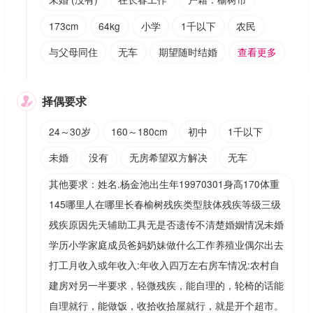
173cm
64kg
小学
1千以下
农民
与父母同住
无车
期望随时结婚
查看更多
择偶要求

24～30岁
160～180cm
初中
1千以下
未婚
没有
无房希望双方解决
无车
其他要求：姓名.杨金池出生年19970301身高170体重
145哪里人在哪里长春榆树残疾类型肢体残疾等级三级
残疾原因先天辅助工具无是否遗传不清楚婚姻情况未婚
学历小学家庭成员爸妈奶妹做什么工作养殖业偶尔出去
打工月收入或年收入:年收入四万左右房车情况:农村自
建房对另一半要求，轻微残疾，能自理的，轮椅的话能
自理就行，能做饭，收拾收拾屋就行，就是开个超市。