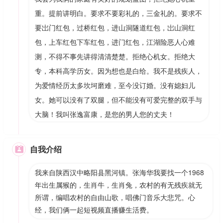
重。提前讲明白。要求不要彩礼的，三金礼的。要求不
要岀门红包，过桥红包，进山洞隧道红包，岀山洞红
包，上车红包下车红包，进门红包，江湖险恶人心难
测，不得不事先讲得清清楚楚。拒绝心机女。拒绝大
专，本科高学历女。因为想也是白给。我不是残疾人，
为爱情经历太多坎坷磨难，至今没订婚。没有媳妇儿
女。她可以没有了双腿，但不能没有可爱完整的双手与
大脑！我叫张逸富康，是您的男人您的丈夫！
自我介绍

我来自陕西汉中略阳县黑河镇。张海华我要找一个1968
年出生属猴的，生肖牛，生肖兔，农村的有无残疾就无
所谓，编唱农村的自由山歌，唱佛门音乐大悲咒。心
经，我们俩一起短视频直播赚生活费。