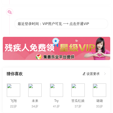

最近登录时间：VIP用户可见
点击开通VIP

猜你喜欢
 设置要求

飞翔
未来
Try
苦瓜红娘
璐璐
22岁
34岁
41岁
37岁
33岁