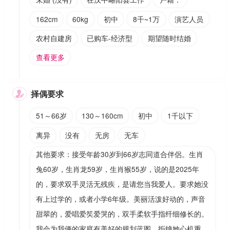
162cm
60kg
初中
8千~1万
演艺人员
农村自建房
已购车-经济型
期望随时结婚
查看更多
择偶要求

51～66岁
130～160cm
初中
1千以下
离异
没有
无房
无车
其他要求：接受年龄30岁到66岁志同道合伴侶。生肖
兔60岁，生肖龙59岁，生肖猴55岁，说的是2025年
的，要求双手灵活无残疾，是请您当我爱人。要求她没
有上过学的，或者小学6年级。美丽活泼好动的，声音
甜翠的，爱唱爱笶爱哭的，双手柔软手指纤细修长的。
我会为我俩的家庭有美好的规划蓝图，拒绝她心机重