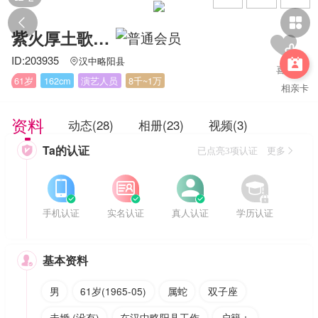


紫火厚土歌金语炽腔陕西汉中张海华
ID:203935
汉中略阳县


61岁
162cm
演艺人员
8千~1万
相亲卡
资料
动态(28)
相册(23)
视频(3)
Ta的认证

已点亮3项认证 更多








手机认证
实名认证
真人认证
学历认证
基本资料

男
61岁(1965-05)
属蛇
双子座
未婚 (没有)
在汉中略阳县工作
户籍：