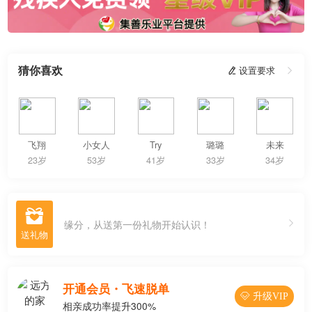
猜你喜欢
 设置要求

飞翔
小女人
Try
璐璐
未来
23岁
53岁
41岁
33岁
34岁

缘分，从送第一份礼物开始认识！
开通会员・飞速脱单
 升级VIP
相亲成功率提升300%