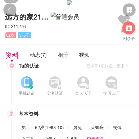


远方的家211276
ID:211276

62岁
3~5千
相亲卡
资料
动态(7)
相册
视频
Ta的认证

已点亮1项认证 更多








手机认证
实名认证
真人认证
学历认证
基本资料

男
62岁(1963-10)
属兔
天蝎座
丧偶
在工作
户籍：
3~5千
查看更多