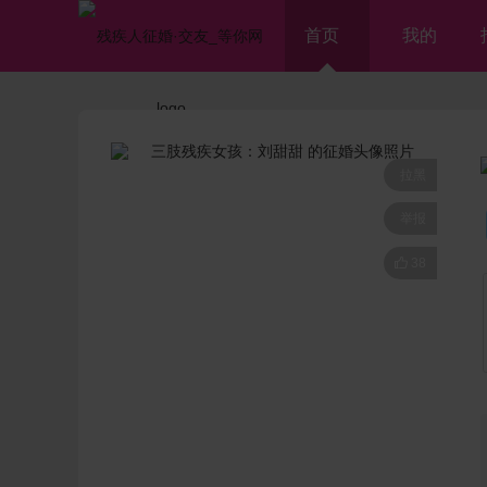
首页
我的
拉黑
举报

38