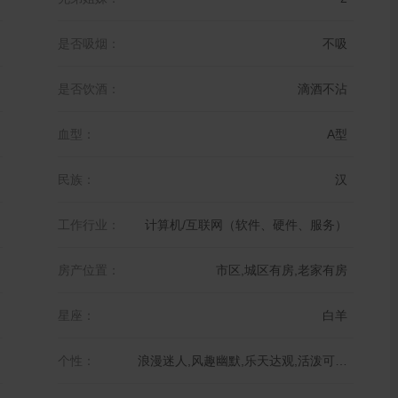
是否吸烟：
不吸
是否饮酒：
滴酒不沾
血型：
A型
民族：
汉
工作行业：
计算机/互联网（软件、硬件、服务）
房产位置：
市区,城区有房,老家有房
星座：
白羊
个性：
浪漫迷人,风趣幽默,乐天达观,活泼可爱,温柔体贴,新潮时尚,天真可爱,大大咧咧