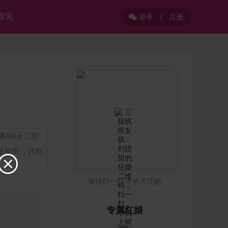
喜讯
登录
|
注册

50kg 三肢
是初中 ，目前

微信扫一扫 手机关注她
专属红娘