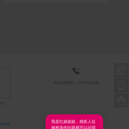



欢迎致电我们，开启幸福之旅

联系在线客服
维码
我是红娘妮妮，残疾人征
31728
婚相亲的问题都可以问我