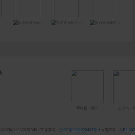
乐乐209305
执手天涯
骑着摩托追嫦娥……
录
手机版二维码
公众号二
有©2001~2020 等你网 ICP备案号：
京ICP备2022022494号-3
许可证号：
京B2-202