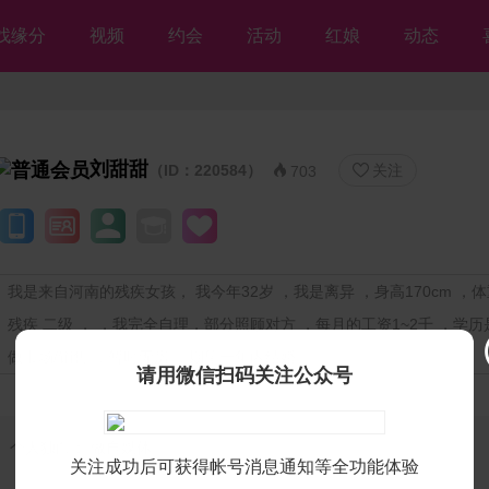
找缘分
视频
约会
活动
红娘
动态
刘甜甜
（ID：220584）
关注


703
我是来自河南的残疾女孩， 我今年32岁 ，我是离异 ，身高170cm ，体重
残疾 二级 ， ，我完全自理，部分照顾对方 ，每月的工资1~2千 ，学历
做市场/销售 ，暂时无房 ，期望一年内结婚
请用微信扫码关注公众号
个人独白：
做自媒体
关注成功后可获得帐号消息通知等全功能体验