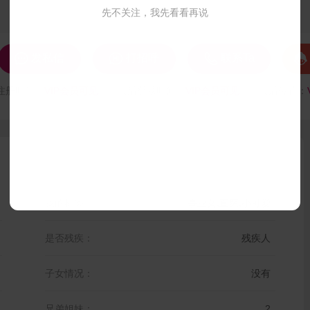
先不关注，我先看看再说




发私信
打招呼
联系Ta
注册时间：
VIP会员可见
最后登录时间：
VIP会员可见
最后位置：
我的标签：
事业女,直爽,小可爱
是否残疾：
残疾人
子女情况：
没有
兄弟姐妹：
2