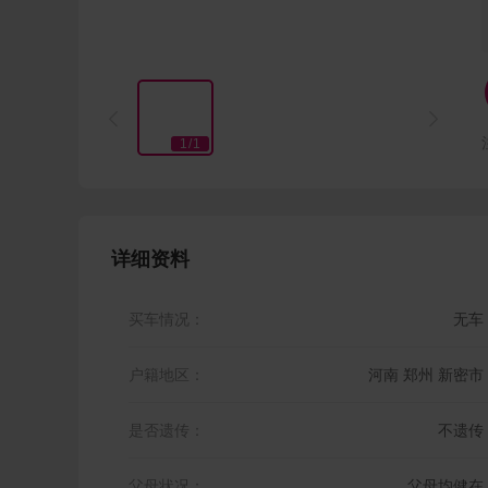


1
/
1
详细资料
买车情况：
无车
户籍地区：
河南 郑州 新密市
是否遗传：
不遗传
父母状况：
父母均健在