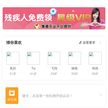
猜你喜欢
 设置要求

美的
Try
飞翔
璐璐
艳艳
51岁
41岁
23岁
33岁
29岁

缘分，从送第一份礼物开始认识！