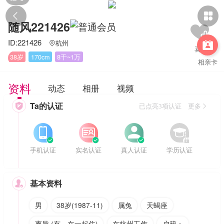


随风221426
ID:221426
杭州


38岁
170cm
8千~1万
相亲卡
资料
动态
相册
视频
Ta的认证

已点亮3项认证 更多








手机认证
实名认证
真人认证
学历认证
基本资料

男
38岁(1987-11)
属兔
天蝎座
离异 (有，在一起住)
在杭州工作
户籍：