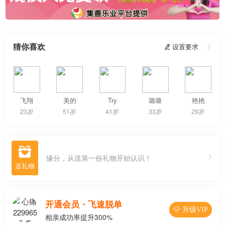
猜你喜欢
 设置要求

飞翔
美的
Try
璐璐
艳艳
23岁
51岁
41岁
33岁
29岁

缘分，从送第一份礼物开始认识！
开通会员・飞速脱单
 升级VIP
相亲成功率提升300%