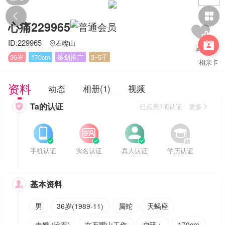


心痛229965
ID:229965
石嘴山


36岁
170cm
策划推广
3~5千
相亲卡
资料
动态
相册(1)
视频
Ta的认证

已点亮3项认证 更多








手机认证
实名认证
真人认证
学历认证
基本资料

男
36岁(1989-11)
属蛇
天蝎座
未婚 (没有)
在石嘴山工作
户籍：
170cm