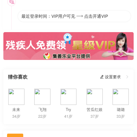

最近登录时间：VIP用户可见
点击开通VIP

猜你喜欢
 设置要求

未来
飞翔
Try
苦瓜红娘
璐璐
34岁
22岁
41岁
37岁
33岁