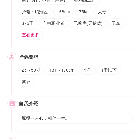
户籍：鸡冠区
168cm
75kg
大专
3~5千
自由职业者
已购房(无贷款)
无车
查看更多
择偶要求

25～50岁
131～170cm
小学
1千以下
离异
自我介绍

愿得一人心，相伴一生。