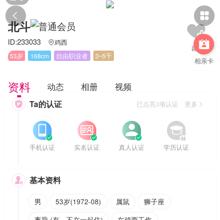


北斗
ID:233033
鸡西


53岁
168cm
自由职业者
3~5千
相亲卡
资料
动态
相册
视频
Ta的认证

已点亮3项认证 更多








手机认证
实名认证
真人认证
学历认证
基本资料

男
53岁(1972-08)
属鼠
狮子座
离异 (有，不在一起住)
在鸡西工作