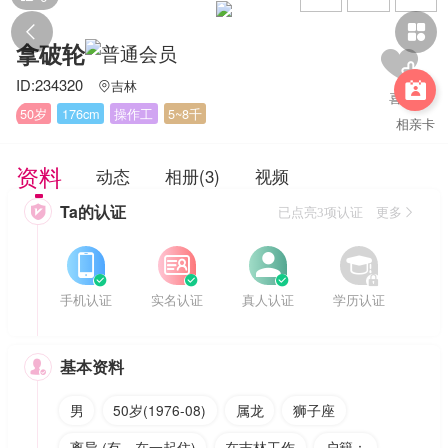


拿破轮
ID:234320
吉林


50岁
176cm
操作工
5~8千
相亲卡
资料
动态
相册(3)
视频
Ta的认证

已点亮3项认证 更多








手机认证
实名认证
真人认证
学历认证
基本资料

男
50岁(1976-08)
属龙
狮子座
离异 (有，在一起住)
在吉林工作
户籍：