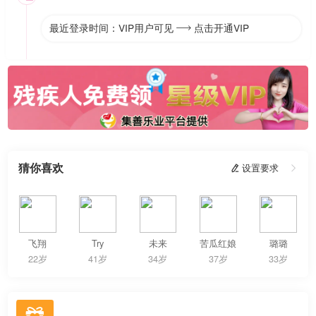
最近登录时间：VIP用户可见
点击开通VIP

猜你喜欢
 设置要求

飞翔
Try
未来
苦瓜红娘
璐璐
22岁
41岁
34岁
37岁
33岁
