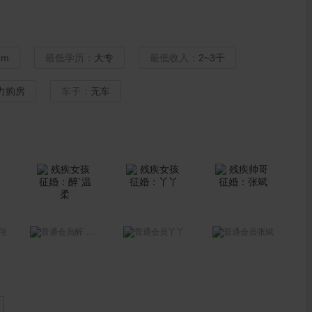
cm
最低学历：
大专
最低收入：
2~3千
力购房
车子：
无车
翔
醉`温柔
丫丫
张斌