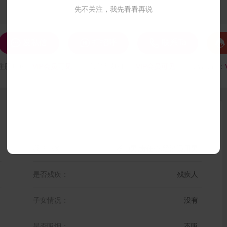
先不关注，我先看看再说




发私信
打招呼
联系Ta
注册时间：
VIP会员可见
最后登录时间：
VIP会员可见
最后位置：
我的标签：
孝顺男,责任心,经济适用男
是否残疾：
残疾人
子女情况：
没有
是否吸烟：
不吸