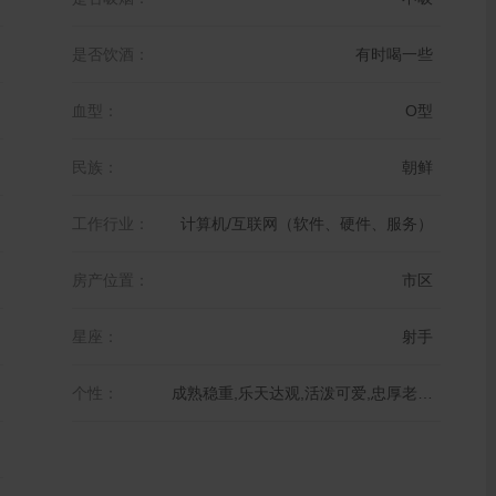
是否饮酒：
有时喝一些
血型：
O型
民族：
朝鲜
工作行业：
计算机/互联网（软件、硬件、服务）
房产位置：
市区
星座：
射手
个性：
成熟稳重,乐天达观,活泼可爱,忠厚老实,淳朴害羞,温柔体贴