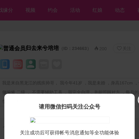
找缘分
视频
约会
活动
红娘
动态
归去来兮培培
（ID：234663）
关注


200
我是来自黑龙江的残疾帅哥， 我今年41岁 ，我是未婚 ，身高167cm ，体
侧偏瘫 二级 ， 不需要辅助工具 ，我完全自理，并能照顾对方 ，每月的工
学历是大专 ，目前做高层管理 ，家里已购房(有贷款) ，期望随时结婚
请用微信扫码关注公众号
个人独白：
做过三年记者，出国多年现和朋友经营一家公司。
关注成功后可获得帐号消息通知等全功能体验