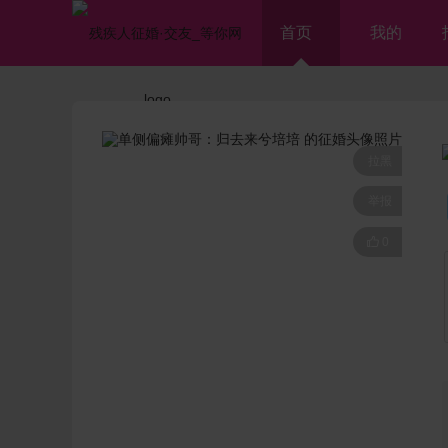
首页
我的
拉黑
举报

0