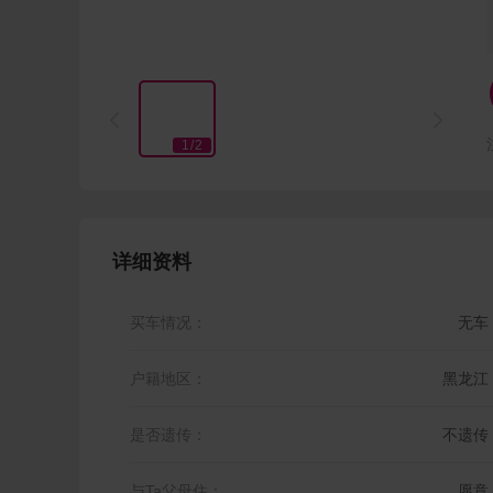


1
/
2
详细资料
买车情况：
无车
户籍地区：
黑龙江
是否遗传：
不遗传
与Ta父母住：
愿意