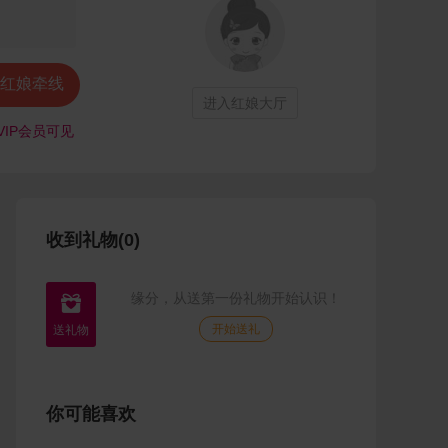
红娘牵线
进入红娘大厅
VIP会员可见
收到礼物(0)
缘分，从送第一份礼物开始认识！

开始送礼
你可能喜欢