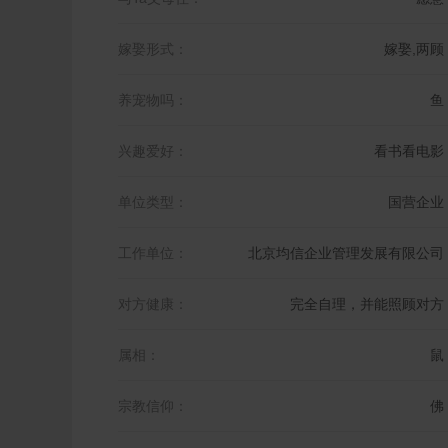
嫁娶形式：
嫁娶,两顾
养宠物吗：
鱼
兴趣爱好：
看书看电影
单位类型：
国营企业
工作单位：
北京均信企业管理发展有限公司
对方健康：
完全自理，并能照顾对方
属相：
鼠
宗教信仰：
佛