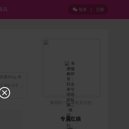
喜讯
登录
|
注册

重65kg 单
资3~5千 ，

微信扫一扫 手机关注他
专属红娘