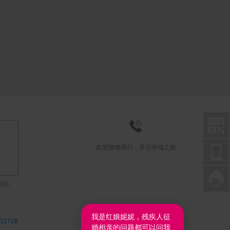



欢迎致电我们，开启幸福之旅

联系在线客服
维码
我是红娘妮妮，残疾人征
31728
婚相亲的问题都可以问我