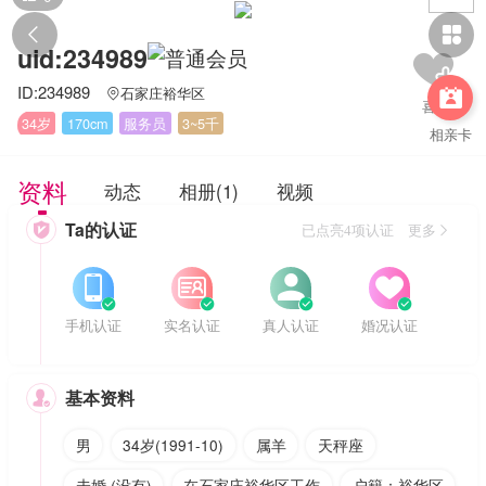


uid:234989
ID:234989
石家庄裕华区


34岁
170cm
服务员
3~5千
相亲卡
资料
动态
相册(1)
视频
Ta的认证

已点亮4项认证 更多








手机认证
实名认证
真人认证
婚况认证
基本资料

男
34岁(1991-10)
属羊
天秤座
未婚 (没有)
在石家庄裕华区工作
户籍：裕华区