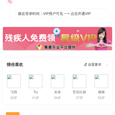

最近登录时间：VIP用户可见
点击开通VIP

猜你喜欢
 设置要求

飞翔
Try
未来
苦瓜红娘
璐璐
22岁
41岁
34岁
37岁
33岁