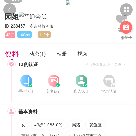


园姐
ID:238457
吉林蛟河市


43岁
160cm
1~2千
相亲卡
资料
动态(1)
相册
视频
Ta的认证

已点亮3项认证 更多








手机认证
实名认证
真人认证
学历认证
基本资料

女
43岁(1983-02)
属猪
双鱼座
离异 (有，在一起住)
在吉林蛟河市工作