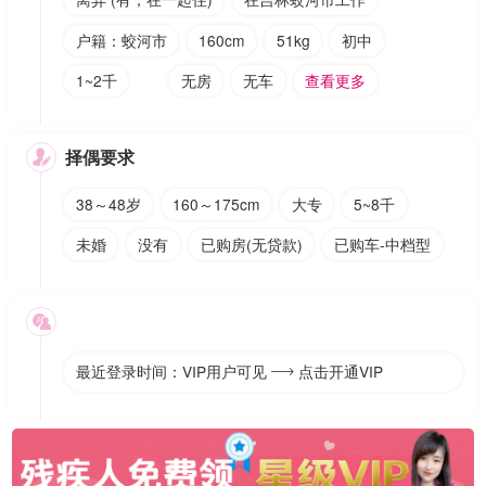
户籍：蛟河市
160cm
51kg
初中
1~2千
无房
无车
查看更多
择偶要求

38～48岁
160～175cm
大专
5~8千
未婚
没有
已购房(无贷款)
已购车-中档型

最近登录时间：VIP用户可见
点击开通VIP
