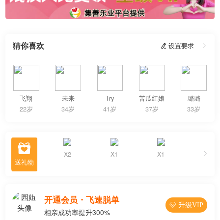
猜你喜欢
 设置要求

飞翔
未来
Try
苦瓜红娘
璐璐
22岁
34岁
41岁
37岁
33岁

X2
X1
X1
收到159份
开通会员・飞速脱单
 升级VIP
相亲成功率提升300%