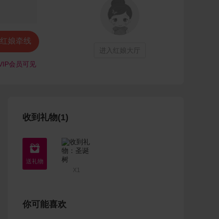
红娘牵线
进入红娘大厅
VIP会员可见
收到礼物(1)

X1
你可能喜欢