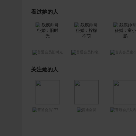
看过她的人
旧时光
柠檬不萌
童
关注她的人
17722926880
幼稚园吃饭最