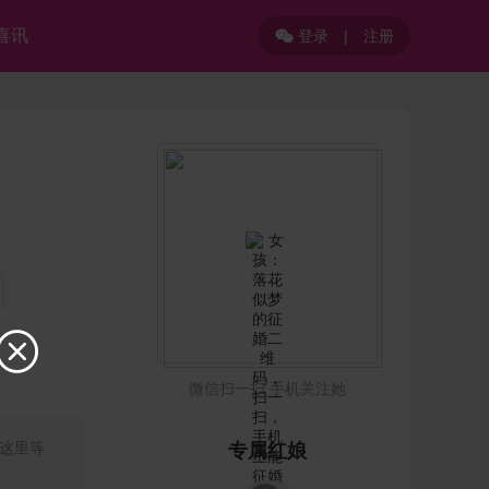
喜讯
登录
|
注册


微信扫一扫 手机关注她
这里等
专属红娘