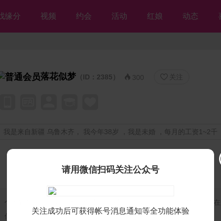
找缘分
视频
约会
活动
红娘
动态
落花似梦
（ID：2385）
关注


300
我是来自新疆 乌鲁木齐， 我今年38岁 ，我是未婚 ，每月的工资1~2千
请用微信扫码关注公众号
个人独白：
我是残疾人征婚【等你网】的美女会员♡落花似梦♡，我在
关注成功后可获得帐号消息通知等全功能体验
你，但愿不离不弃💘