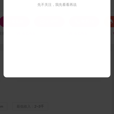
先不关注，我先看看再说




发私信
打招呼
联系Ta
注册时间：
VIP会员可见
最后登录时间：
VIP会员可见
最后位置：
民族：
汉
cm
最低收入：
2~3千