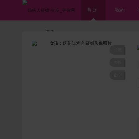
首页
我的
拉黑
举报

9