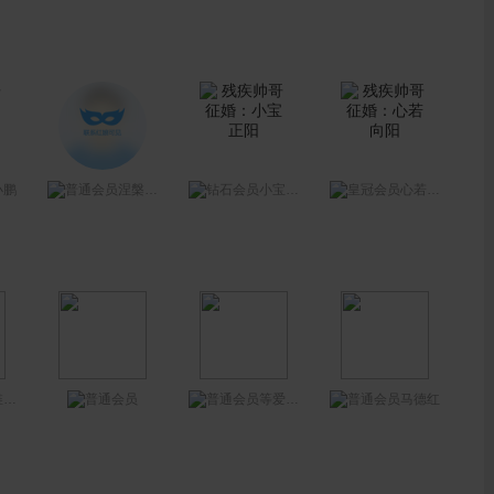
小鹏
涅槃重生～
小宝正阳
心若向阳
快
等爱的晨晨
马德红