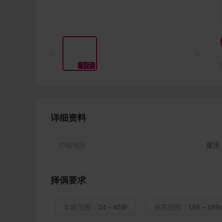


1
/
2
详细资料
户籍地区：
重庆
择偶要求
年龄范围：
24～40岁
身高范围：
165～189