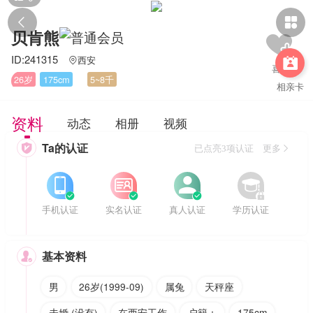


贝肯熊
ID:241315
西安


26岁
175cm
5~8千
相亲卡
资料
动态
相册
视频
Ta的认证

已点亮3项认证 更多








手机认证
实名认证
真人认证
学历认证
基本资料

男
26岁(1999-09)
属兔
天秤座
未婚 (没有)
在西安工作
户籍：
175cm