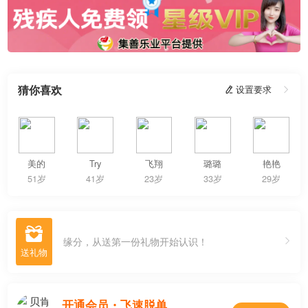
猜你喜欢
 设置要求

美的
Try
飞翔
璐璐
艳艳
51岁
41岁
23岁
33岁
29岁

缘分，从送第一份礼物开始认识！
开通会员・飞速脱单