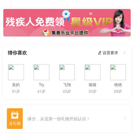
猜你喜欢
 设置要求

美的
Try
飞翔
璐璐
艳艳
51岁
41岁
23岁
33岁
29岁

缘分，从送第一份礼物开始认识！