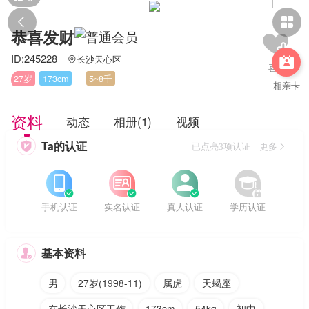


恭喜发财
ID:245228
长沙天心区


27岁
173cm
5~8千
相亲卡
资料
动态
相册(1)
视频
Ta的认证

已点亮3项认证 更多








手机认证
实名认证
真人认证
学历认证
基本资料

男
27岁(1998-11)
属虎
天蝎座
在长沙天心区工作
173cm
54kg
初中