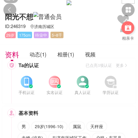


阳光不想
ID:246319
济南历城区


29岁
175cm
待业中
5~8千
相亲卡
资料
动态(1)
相册(1)
视频
Ta的认证

已点亮3项认证 更多








手机认证
实名认证
真人认证
学历认证
基本资料

男
29岁(1996-10)
属鼠
天秤座
未婚 (没有)
在济南历城区工作
户籍：东平县