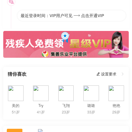

最近登录时间：VIP用户可见
点击开通VIP

猜你喜欢
 设置要求

美的
Try
飞翔
璐璐
艳艳
51岁
41岁
23岁
33岁
29岁