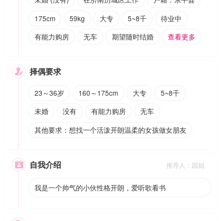
175cm
59kg
大专
5~8千
待业中
有能力购房
无车
期望随时结婚
查看更多
择偶要求

23～36岁
160～175cm
大专
5~8千
未婚
没有
有能力购房
无车
其他要求：想找一个活泼开朗温柔的女孩做女朋友
自我介绍

推荐人：园姐
我是一个帅气的小伙性格开朗，爱听歌看书