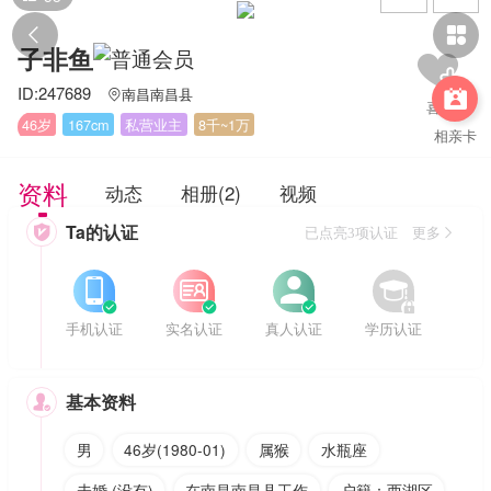


子非鱼
ID:247689
南昌南昌县


46岁
167cm
私营业主
8千~1万
相亲卡
资料
动态
相册(2)
视频
Ta的认证

已点亮3项认证 更多








手机认证
实名认证
真人认证
学历认证
基本资料

男
46岁(1980-01)
属猴
水瓶座
未婚 (没有)
在南昌南昌县工作
户籍：西湖区