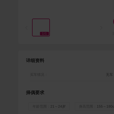


1
/
1
详细资料
买车情况：
无车
择偶要求
年龄范围：
21～24岁
身高范围：
155～180