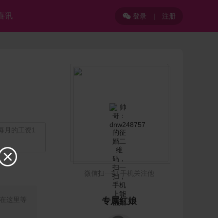
喜讯
登录
|
注册

，每月的工资1

微信扫一扫 手机关注他
我在这里等
专属红娘