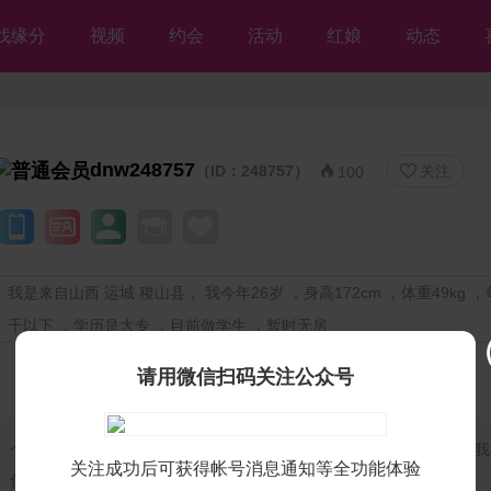
找缘分
视频
约会
活动
红娘
动态
dnw248757
（ID：248757）
关注


100
我是来自山西 运城 稷山县， 我今年26岁 ，身高172cm ，体重49kg 
千以下 ，学历是大专 ，目前做学生 ，暂时无房
请用微信扫码关注公众号
个人独白：
我是残疾人征婚【等你网】的帅哥会员❤dnw248757❤，
关注成功后可获得帐号消息通知等全功能体验
你，但愿不离不弃💘