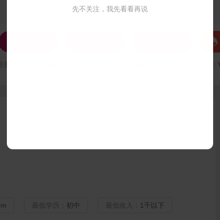
先不关注，我先看看再说




发私信
打招呼
联系Ta
注册时间：
VIP会员可见
最后登录时间：
VIP会员可见
最后位置：
cm
最低学历：
初中
最低收入：
1千以下