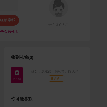
红娘牵线
进入红娘大厅
VIP会员可见
收到礼物(0)
缘分，从送第一份礼物开始认识！

开始送礼
你可能喜欢