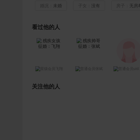
婚况：
未婚
子女：
没有
房子：
无房
看过他的人
uid:282912
飞翔
张斌
关注他的人