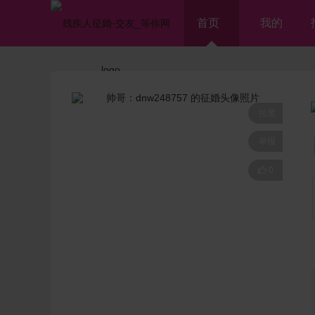
首页
我的
拉黑
举报

0