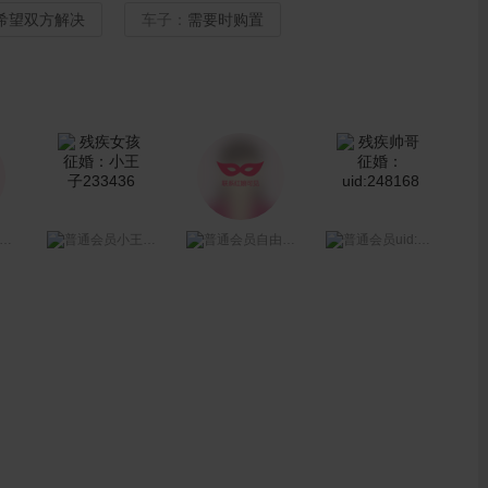
希望双方解决
车子：
需要时购置
uid:248168
小王子233436
自由如风