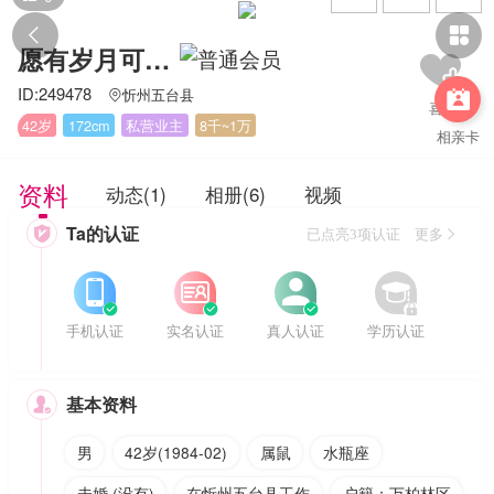


愿有岁月可回首，且思深情共白头。
ID:249478
忻州五台县


42岁
172cm
私营业主
8千~1万
相亲卡
资料
动态(1)
相册(6)
视频
Ta的认证

已点亮3项认证 更多








手机认证
实名认证
真人认证
学历认证
基本资料

男
42岁(1984-02)
属鼠
水瓶座
未婚 (没有)
在忻州五台县工作
户籍：万柏林区