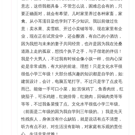
意志，这些我都具备，不管怎么说，困难总会有的，只
要正确面对，就会有希望。儿时家里养过各种家畜，家
禽。从小耳濡目染也学到了不少知识。我以前做过生
意：卖水果、卖雪糕、开过小卖铺等等。现在家里有企
业，现在正在试营业中，还会酿酒，有自己的小酒坊，
因为我想与未来的妻子共同经营，也许是因为我在沧桑
道路上走的孤寂，想找个执子之手，与子偕老的伴侣！
我是个大男人，不过我有时候会像小孩一样，但內心深
处是非常成熟，有大好的前途、理想！只是文化水平很
很低小学三年级！大部分感兴趣的知识都是自学的，如:
建筑设计，会计，电脑五笔打字。不过只是学了点皮毛
而已。能做一手可口小菜，如:宫保鸡丁，鱼香肉丝，红
烧茄子，可乐鸡翅，红烧排骨，红烧肉，回锅肉类等等
等等，不过我备菜慢了点。文化水平很低小学三年级。
（前面是二年级的因为我自学到三年级的。）我是先天
性残疾人，身体没有什么缺陷，就是说话有点不清楚，
听力有点不好。对生活没有影响，对家庭有乐观的责任
心，生活非常优雅！