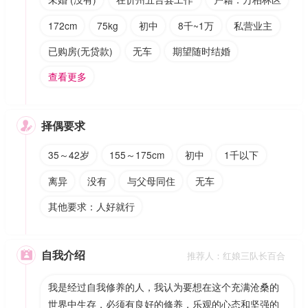
172cm
75kg
初中
8千~1万
私营业主
已购房(无贷款)
无车
期望随时结婚
查看更多
择偶要求

35～42岁
155～175cm
初中
1千以下
离异
没有
与父母同住
无车
其他要求：人好就行
自我介绍

推荐人：红娘三队长百合
我是经过自我修养的人，我认为要想在这个充满沧桑的
世界中生存，必须有良好的修养，乐观的心态和坚强的