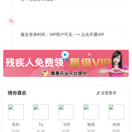

最近登录时间：VIP用户可见
点击开通VIP

猜你喜欢
 设置要求

美的
Try
飞翔
璐璐
艳艳
51岁
41岁
23岁
33岁
29岁