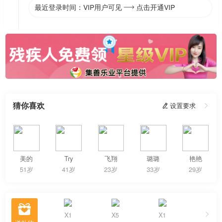
最近登录时间：VIP用户可见
点击开通VIP

猜你喜欢
 设置要求

美的
Try
飞翔
璐璐
艳艳
51岁
41岁
23岁
33岁
29岁

X1
X5
X1