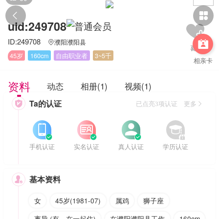


uid:249708
ID:249708
濮阳濮阳县


45岁
160cm
自由职业者
3~5千
相亲卡
资料
动态
相册(1)
视频(1)
Ta的认证

已点亮3项认证 更多








手机认证
实名认证
真人认证
学历认证
基本资料

女
45岁(1981-07)
属鸡
狮子座
离异 (有，在一起住)
在濮阳濮阳县工作
160cm