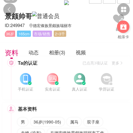


景颇帅哥
ID:249947
德宏傣族景颇族瑞丽市


36岁
165cm
市场/销售
2~3千
相亲卡
资料
动态
相册(3)
视频
Ta的认证

已点亮3项认证 更多








手机认证
实名认证
真人认证
学历认证
基本资料

男
36岁(1990-05)
属马
双子座
未婚 (没有)
在德宏傣族景颇族瑞丽市工作