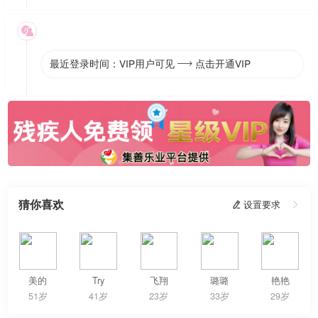

最近登录时间：VIP用户可见
点击开通VIP

猜你喜欢
 设置要求

美的
Try
飞翔
璐璐
艳艳
51岁
41岁
23岁
33岁
29岁