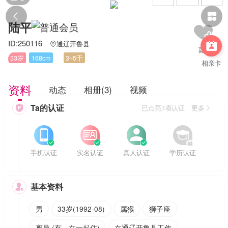


陆平
ID:250116
通辽开鲁县


33岁
168cm
3~5千
相亲卡
资料
动态
相册(3)
视频
Ta的认证

已点亮3项认证 更多








手机认证
实名认证
真人认证
学历认证
基本资料

男
33岁(1992-08)
属猴
狮子座
离异 (有，在一起住)
在通辽开鲁县工作