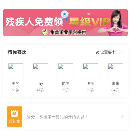
猜你喜欢
 设置要求

美的
Try
艳艳
飞翔
未来
51岁
41岁
29岁
23岁
34岁

缘分，从送第一份礼物开始认识！