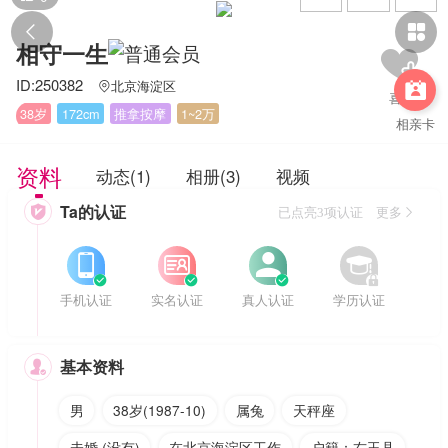


相守一生
ID:250382
北京海淀区


38岁
172cm
推拿按摩
1~2万
相亲卡
资料
动态(1)
相册(3)
视频
Ta的认证

已点亮3项认证 更多








手机认证
实名认证
真人认证
学历认证
基本资料

男
38岁(1987-10)
属兔
天秤座
未婚 (没有)
在北京海淀区工作
户籍：右玉县