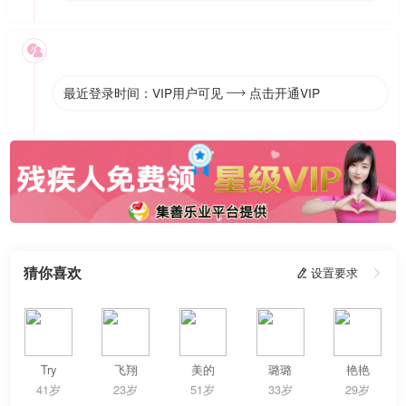

最近登录时间：VIP用户可见
点击开通VIP

猜你喜欢
 设置要求

Try
飞翔
美的
璐璐
艳艳
41岁
23岁
51岁
33岁
29岁