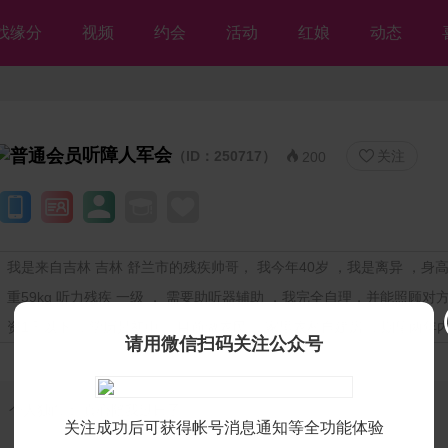
找缘分
视频
约会
活动
红娘
动态
听障人军会
（ID：250717）
关注


200
我是来自吉林 吉林 舒兰市的残疾帅哥， 我今年40岁 ，我是离异 ，身高1
重59kg 听力残疾 一级 ， 需要助听器辅助 ，我完全自理，并能照顾对
资1千以下 ，学历是初中 ，目前做农民 ，家里农村自建房 ，期望两年
请用微信扫码关注公众号
个人独白：
真心陪我过日子
关注成功后可获得帐号消息通知等全功能体验