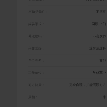
与Ta父母住：
不愿意
嫁娶形式：
两顾,上门
养宠物吗：
不喜欢养
兴趣爱好：
退休后建身
单位类型：
其他
工作单位：
学修车中
对方健康：
完全自理，并能照顾对方
属相：
牛