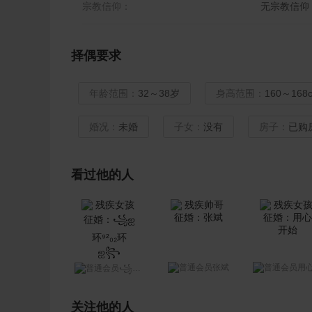
宗教信仰：
无宗教信仰
择偶要求
年龄范围：
32～38岁
身高范围：
160～168
婚况：
未婚
子女：
没有
房子：
已购
看过他的人
张斌
用心开
꧁ஐ环⁹²₀₂环ஐ꧂
关注他的人