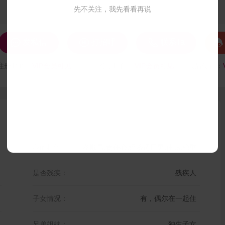
先不关注，我先看看再说




发私信
打招呼
联系Ta
注册时间：
VIP会员可见
最后登录时间：
VIP会员可见
最后位置：
我的标签：
孝顺男,责任心,经济适用男,体贴,稳重
是否残疾：
残疾人
子女情况：
有，偶尔在一起住
兄弟姐妹：
独生子女