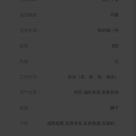
是否吸烟：
不吸
是否饮酒：
有时喝一些
血型：
B型
民族：
汉
工作行业：
农业（农、林、牧、渔业）
房产位置：
市区,城区有房,老家有房
星座：
狮子
个性：
成熟稳重,忠厚老实,多愁善感,乐观积极,仔细认真