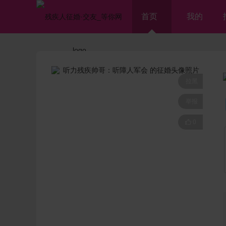
首页
我的
拉黑
举报

0