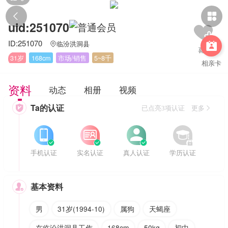


uid:251070
ID:251070
临汾洪洞县


31岁
168cm
市场/销售
5~8千
相亲卡
资料
动态
相册
视频
Ta的认证

已点亮3项认证 更多








手机认证
实名认证
真人认证
学历认证
基本资料

男
31岁(1994-10)
属狗
天蝎座
在临汾洪洞县工作
168cm
50kg
初中