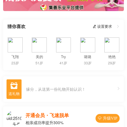
猜你喜欢
 设置要求

飞翔
美的
Try
璐璐
艳艳
23岁
51岁
41岁
33岁
29岁

缘分，从送第一份礼物开始认识！
开通会员・飞速脱单
 升级VIP
相亲成功率提升300%