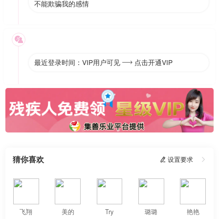
不能欺骗我的感情

最近登录时间：VIP用户可见
点击开通VIP

猜你喜欢
 设置要求

飞翔
美的
Try
璐璐
艳艳