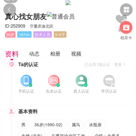


真心找女朋友
ID:252909
重庆渝北区


36岁
167cm
技术人员
3~5千
相亲卡
资料
动态
相册
视频
Ta的认证

已点亮3项认证 更多








手机认证
实名认证
真人认证
学历认证
基本资料

男
36岁(1990-02)
属马
水瓶座
未婚 (没有)
在重庆渝北区工作
户籍：永善县