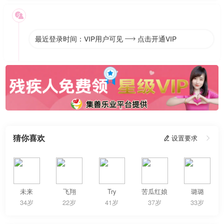

最近登录时间：VIP用户可见
点击开通VIP

猜你喜欢
 设置要求

未来
飞翔
Try
苦瓜红娘
璐璐
34岁
22岁
41岁
37岁
33岁