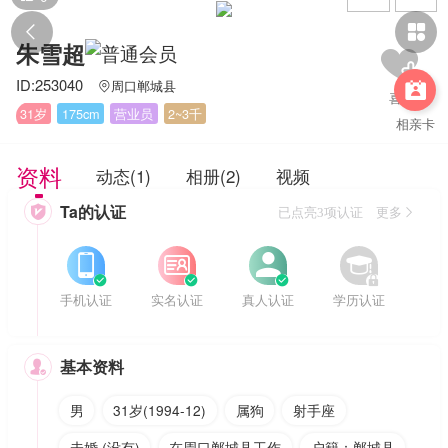


朱雪超
ID:253040
周口郸城县


31岁
175cm
营业员
2~3千
相亲卡
资料
动态(1)
相册(2)
视频
Ta的认证

已点亮3项认证 更多








手机认证
实名认证
真人认证
学历认证
基本资料

男
31岁(1994-12)
属狗
射手座
未婚 (没有)
在周口郸城县工作
户籍：郸城县