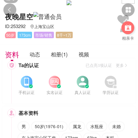


夜晚星空
ID:253292
上海宝山区


50岁
173cm
市场/销售
8千~1万
相亲卡
资料
动态
相册(1)
视频
Ta的认证

已点亮3项认证 更多








手机认证
实名认证
真人认证
学历认证
基本资料

男
50岁(1976-01)
属龙
水瓶座
未婚
在上海宝山区工作
173cm
63kg
本科