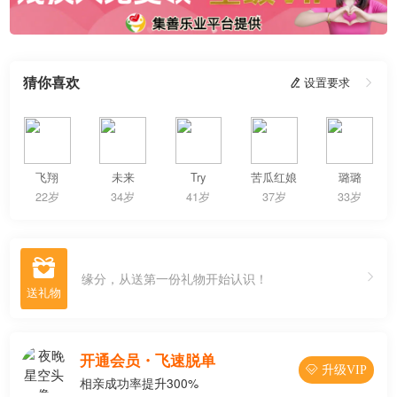
猜你喜欢
 设置要求

飞翔
未来
Try
苦瓜红娘
璐璐
22岁
34岁
41岁
37岁
33岁

缘分，从送第一份礼物开始认识！
开通会员・飞速脱单
 升级VIP
相亲成功率提升300%