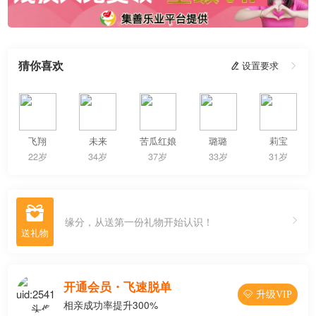
猜你喜欢
 设置要求

飞翔
未来
苦瓜红娘
璐璐
莉宝
22岁
34岁
37岁
33岁
31岁

缘分，从送第一份礼物开始认识！
开通会员・飞速脱单
 升级VIP
相亲成功率提升300%