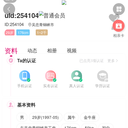


uid:254104
ID:254104
吴忠青铜峡市


29岁
176cm
1~2千
相亲卡
资料
动态
相册
视频
Ta的认证

已点亮3项认证 更多








手机认证
实名认证
真人认证
学历认证
基本资料

男
29岁(1997-05)
属牛
金牛座
在吴忠青铜峡市工作
176cm
50kg
初中