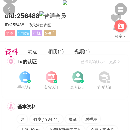


uid:256488
ID:256488
天津西青区


41岁
171cm
司机
5~8千
相亲卡
资料
动态
相册(1)
视频(1)
Ta的认证

已点亮3项认证 更多








手机认证
实名认证
真人认证
学历认证
基本资料

男
41岁(1984-11)
属鼠
射手座
未婚 (没有)
在天津西青区工作
户籍：正定县