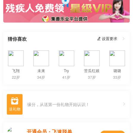
猜你喜欢
 设置要求

飞翔
未来
Try
苦瓜红娘
璐璐
22岁
34岁
41岁
37岁
33岁

缘分，从送第一份礼物开始认识！
开通会员・飞速脱单