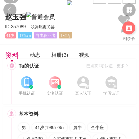


赵玉强
ID:257089
滨州惠民县


41岁
175cm
自由职业者
1~2万
相亲卡
资料
动态
相册(3)
视频
Ta的认证

已点亮2项认证 更多








手机认证
实名认证
真人认证
学历认证
基本资料

男
41岁(1985-05)
属牛
金牛座
未婚 (没有)
在滨州惠民县工作
户籍：惠民县