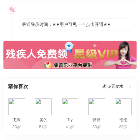

最近登录时间：VIP用户可见
点击开通VIP

猜你喜欢
 设置要求

飞翔
美的
Try
璐璐
艳艳
23岁
51岁
41岁
33岁
29岁