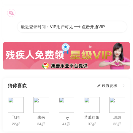

最近登录时间：VIP用户可见
点击开通VIP

猜你喜欢
 设置要求

飞翔
未来
Try
苦瓜红娘
璐璐
22岁
34岁
41岁
37岁
33岁