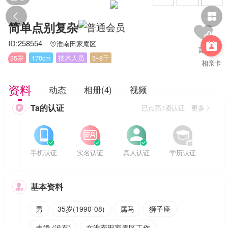


简单点别复杂
ID:258554
淮南田家庵区


35岁
170cm
技术人员
5~8千
相亲卡
资料
动态
相册(4)
视频
Ta的认证

已点亮3项认证 更多








手机认证
实名认证
真人认证
学历认证
基本资料

男
35岁(1990-08)
属马
狮子座
未婚 (没有)
在淮南田家庵区工作